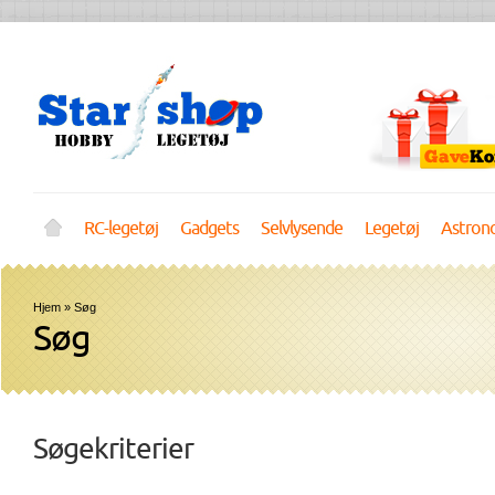
RC-legetøj
Gadgets
Selvlysende
Legetøj
Astron
Hjem
»
Søg
Søg
Søgekriterier